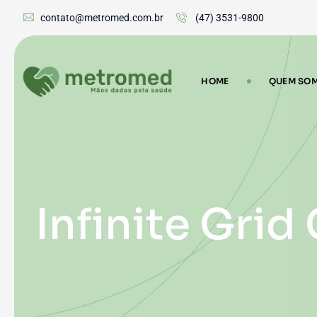
contato@metromed.com.br
(47) 3531-9800
HOME
QUEM SO
Infinite Grid