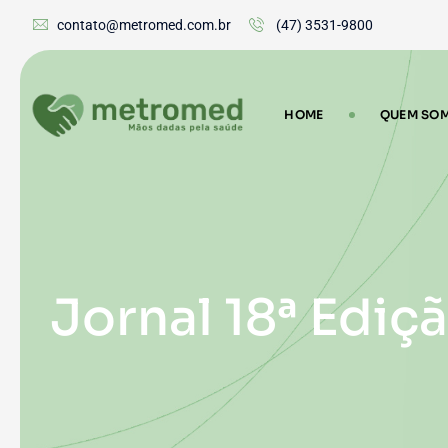
contato@metromed.com.br
(47) 3531-9800
HOME
QUEM SO
Jornal 18ª Ediç